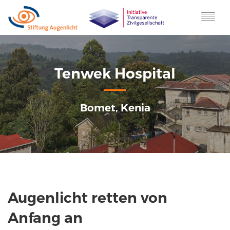
JETZT SPENDEN
HOME
Tenwek Hospital
AKTUELLES
PROJEKTE
STORIES
Bomet, Kenia
DAS STIFTUNGS-TEAM
SPONSOREN
FÖRDERANTRÄGE
IMPRESSUM
DATENSCHUTZ
TRANSPARENZ
Augenlicht retten von
Anfang an