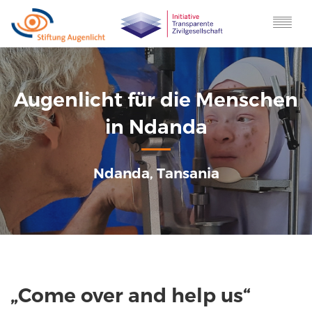
JETZT SPENDEN
HOME
Augenlicht für die Menschen
AKTUELLES
PROJEKTE
in Ndanda
STORIES
DAS STIFTUNGS-TEAM
Ndanda, Tansania
SPONSOREN
FÖRDERANTRÄGE
IMPRESSUM
DATENSCHUTZ
TRANSPARENZ
„Come over and help us“